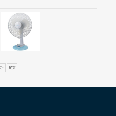
页>
尾页