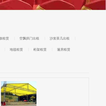
旗租赁
空飘拱门出租
沙发茶几出租
地毯租赁
桁架租赁
篷房租赁