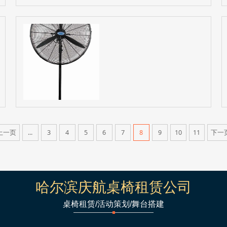
上一页
...
3
4
5
6
7
8
9
10
11
下一
哈尔滨庆航桌椅租赁公司
桌椅租赁/活动策划/舞台搭建