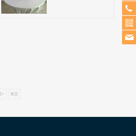
页>
尾页