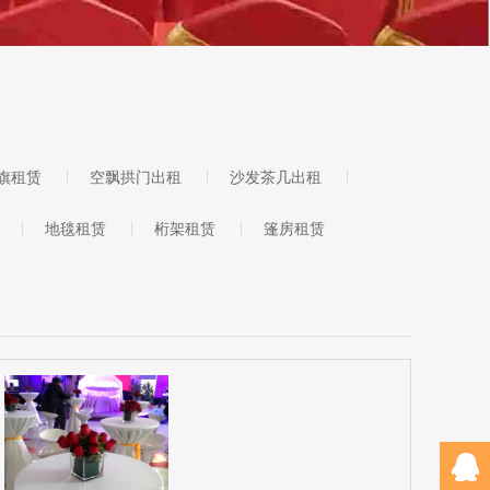
旗租赁
空飘拱门出租
沙发茶几出租
地毯租赁
桁架租赁
篷房租赁