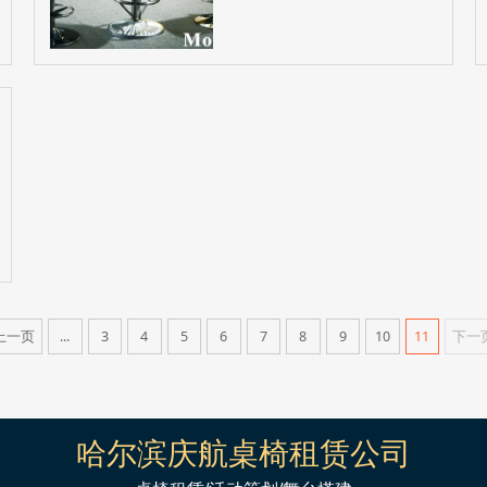
上一页
...
3
4
5
6
7
8
9
10
11
下一
哈尔滨庆航桌椅租赁公司