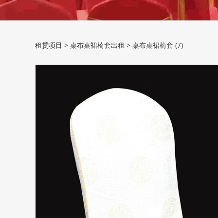
桌布桌裙椅套 (7)
租赁项目
>
桌布桌裙椅套出租
>
桌布桌裙椅套 (7)