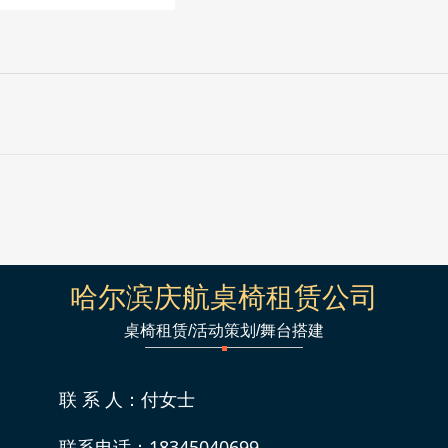
哈尔滨庆航桌椅租赁公司
桌椅租赁/活动策划/舞台搭建
联 系 人：付女士
联系电话：18345040699