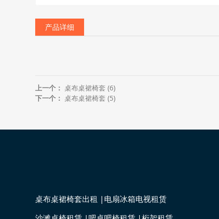
产品详细
上一个：
桌布桌裙椅套 (6)
下一个：
桌布桌裙椅套 (5)
桌布桌裙椅套出租
|电扇冰箱电视租赁
沙滩桌椅租赁
|吧桌吧椅租赁
|桁架租赁