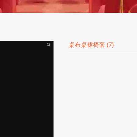
桌布桌裙椅套 (7)